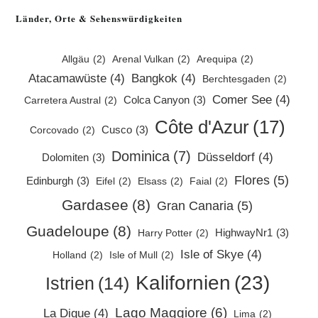
a
Länder, Orte & Sehenswürdigkeiten
new
tab
Allgäu
(2)
Arenal Vulkan
(2)
Arequipa
(2)
Atacamawüste
(4)
Bangkok
(4)
Berchtesgaden
(2)
Comer See
(4)
Colca Canyon
(3)
Carretera Austral
(2)
Côte d'Azur
(17)
Cusco
(3)
Corcovado
(2)
Dominica
(7)
Düsseldorf
(4)
Dolomiten
(3)
Flores
(5)
Edinburgh
(3)
Eifel
(2)
Elsass
(2)
Faial
(2)
Gardasee
(8)
Gran Canaria
(5)
Guadeloupe
(8)
HighwayNr1
(3)
Harry Potter
(2)
Isle of Skye
(4)
Holland
(2)
Isle of Mull
(2)
Kalifornien
(23)
Istrien
(14)
Lago Maggiore
(6)
La Digue
(4)
Lima
(2)