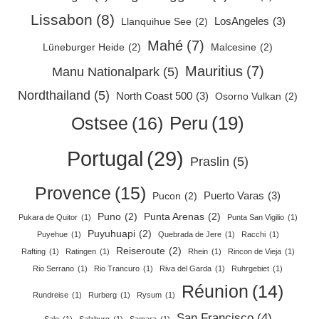
Lissabon
(8)
LosAngeles
(3)
Llanquihue See
(2)
Mahé
(7)
Lüneburger Heide
(2)
Malcesine
(2)
Mauritius
(7)
Manu Nationalpark
(5)
Nordthailand
(5)
North Coast 500
(3)
Osorno Vulkan
(2)
Peru
(19)
Ostsee
(16)
Portugal
(29)
Praslin
(5)
Provence
(15)
Puerto Varas
(3)
Pucon
(2)
Puno
(2)
Punta Arenas
(2)
Pukara de Quitor
(1)
Punta San Vigilio
(1)
Puyuhuapi
(2)
Puyehue
(1)
Quebrada de Jere
(1)
Racchi
(1)
Reiseroute
(2)
Rafting
(1)
Ratingen
(1)
Rhein
(1)
Rincon de Vieja
(1)
Rio Serrano
(1)
Rio Trancuro
(1)
Riva del Garda
(1)
Ruhrgebiet
(1)
Réunion
(14)
Rundreise
(1)
Rurberg
(1)
Rysum
(1)
San Francisco
(4)