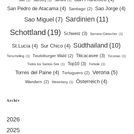
Salo
(1)
Salzburg
(1)
Samara
(1)
San Pedro de Atacama
(4)
Sao Jorge
(4)
Santiago
(2)
Sardinien
(11)
Sao Miguel
(7)
Schottland
(19)
Schweiz
(3)
Serrano-Gletscher
(1)
Südthailand
(10)
St.Lucia
(4)
Sur Chico
(4)
Titicacasee
(3)
Teutoburger Wald
(2)
Terschelling
(1)
Toconao
(1)
Top10
(3)
Todos los Santos-See
(1)
Torbole
(1)
Verona
(5)
Torres del Paine
(4)
Tortuguero
(2)
Österreich
(4)
Wandern
(2)
Winterberg
(1)
Archiv
2026
2025