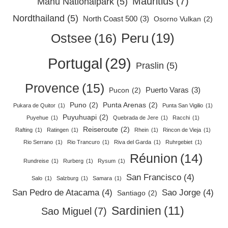
Mauritius
(7)
Manu Nationalpark
(5)
Nordthailand
(5)
North Coast 500
(3)
Osorno Vulkan
(2)
Peru
(19)
Ostsee
(16)
Portugal
(29)
Praslin
(5)
Provence
(15)
Puerto Varas
(3)
Pucon
(2)
Puno
(2)
Punta Arenas
(2)
Pukara de Quitor
(1)
Punta San Vigilio
(1)
Puyuhuapi
(2)
Puyehue
(1)
Quebrada de Jere
(1)
Racchi
(1)
Reiseroute
(2)
Rafting
(1)
Ratingen
(1)
Rhein
(1)
Rincon de Vieja
(1)
Rio Serrano
(1)
Rio Trancuro
(1)
Riva del Garda
(1)
Ruhrgebiet
(1)
Réunion
(14)
Rundreise
(1)
Rurberg
(1)
Rysum
(1)
San Francisco
(4)
Salo
(1)
Salzburg
(1)
Samara
(1)
San Pedro de Atacama
(4)
Sao Jorge
(4)
Santiago
(2)
Sardinien
(11)
Sao Miguel
(7)