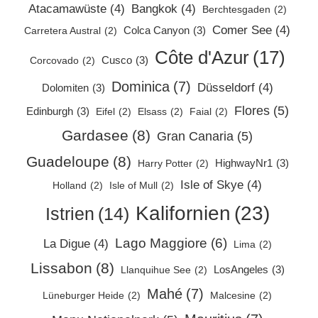
Atacamawüste
(4)
Bangkok
(4)
Berchtesgaden
(2)
Comer See
(4)
Colca Canyon
(3)
Carretera Austral
(2)
Côte d'Azur
(17)
Cusco
(3)
Corcovado
(2)
Dominica
(7)
Düsseldorf
(4)
Dolomiten
(3)
Flores
(5)
Edinburgh
(3)
Eifel
(2)
Elsass
(2)
Faial
(2)
Gardasee
(8)
Gran Canaria
(5)
Guadeloupe
(8)
HighwayNr1
(3)
Harry Potter
(2)
Isle of Skye
(4)
Holland
(2)
Isle of Mull
(2)
Kalifornien
(23)
Istrien
(14)
Lago Maggiore
(6)
La Digue
(4)
Lima
(2)
Lissabon
(8)
LosAngeles
(3)
Llanquihue See
(2)
Mahé
(7)
Lüneburger Heide
(2)
Malcesine
(2)