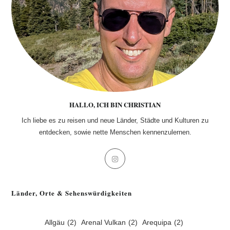
HALLO, ICH BIN CHRISTIAN
Ich liebe es zu reisen und neue Länder, Städte und Kulturen zu
entdecken, sowie nette Menschen kennenzulernen.
Opens
in
a
Länder, Orte & Sehenswürdigkeiten
new
tab
Allgäu
(2)
Arenal Vulkan
(2)
Arequipa
(2)