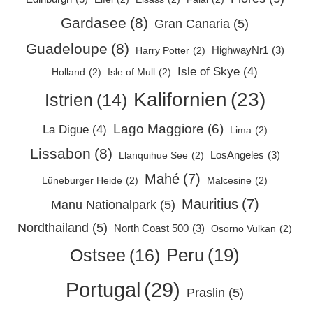
Gardasee
(8)
Gran Canaria
(5)
Guadeloupe
(8)
HighwayNr1
(3)
Harry Potter
(2)
Isle of Skye
(4)
Holland
(2)
Isle of Mull
(2)
Kalifornien
(23)
Istrien
(14)
Lago Maggiore
(6)
La Digue
(4)
Lima
(2)
Lissabon
(8)
LosAngeles
(3)
Llanquihue See
(2)
Mahé
(7)
Lüneburger Heide
(2)
Malcesine
(2)
Mauritius
(7)
Manu Nationalpark
(5)
Nordthailand
(5)
North Coast 500
(3)
Osorno Vulkan
(2)
Peru
(19)
Ostsee
(16)
Portugal
(29)
Praslin
(5)