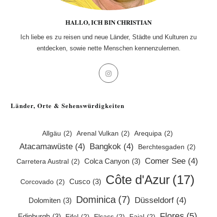
HALLO, ICH BIN CHRISTIAN
Ich liebe es zu reisen und neue Länder, Städte und Kulturen zu
entdecken, sowie nette Menschen kennenzulernen.
Opens
in
a
Länder, Orte & Sehenswürdigkeiten
new
tab
Allgäu
(2)
Arenal Vulkan
(2)
Arequipa
(2)
Atacamawüste
(4)
Bangkok
(4)
Berchtesgaden
(2)
Comer See
(4)
Colca Canyon
(3)
Carretera Austral
(2)
Côte d'Azur
(17)
Cusco
(3)
Corcovado
(2)
Dominica
(7)
Düsseldorf
(4)
Dolomiten
(3)
Flores
(5)
Edinburgh
(3)
Eifel
(2)
Elsass
(2)
Faial
(2)