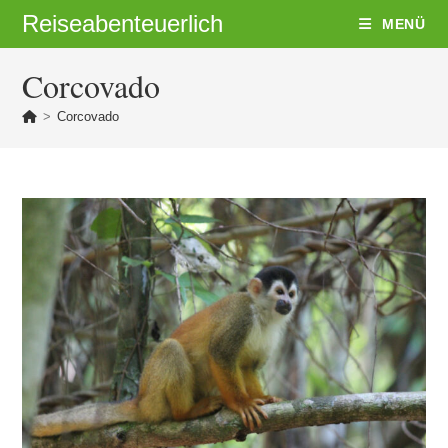
Zum
Reiseabenteuerlich
MENÜ
Inhalt
springen
Corcovado
>
Corcovado