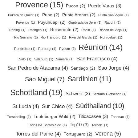
Provence
(15)
Puerto Varas
(3)
Pucon
(2)
Puno
(2)
Punta Arenas
(2)
Pukara de Quitor
(1)
Punta San Vigilio
(1)
Puyuhuapi
(2)
Puyehue
(1)
Quebrada de Jere
(1)
Racchi
(1)
Reiseroute
(2)
Rafting
(1)
Ratingen
(1)
Rhein
(1)
Rincon de Vieja
(1)
Rio Serrano
(1)
Rio Trancuro
(1)
Riva del Garda
(1)
Ruhrgebiet
(1)
Réunion
(14)
Rundreise
(1)
Rurberg
(1)
Rysum
(1)
San Francisco
(4)
Salo
(1)
Salzburg
(1)
Samara
(1)
San Pedro de Atacama
(4)
Sao Jorge
(4)
Santiago
(2)
Sardinien
(11)
Sao Miguel
(7)
Schottland
(19)
Schweiz
(3)
Serrano-Gletscher
(1)
Südthailand
(10)
St.Lucia
(4)
Sur Chico
(4)
Titicacasee
(3)
Teutoburger Wald
(2)
Terschelling
(1)
Toconao
(1)
Top10
(3)
Todos los Santos-See
(1)
Torbole
(1)
Verona
(5)
Torres del Paine
(4)
Tortuguero
(2)