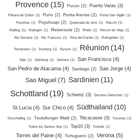
Provence
(15)
Puerto Varas
(3)
Pucon
(2)
Puno
(2)
Punta Arenas
(2)
Pukara de Quitor
(1)
Punta San Vigilio
(1)
Puyuhuapi
(2)
Puyehue
(1)
Quebrada de Jere
(1)
Racchi
(1)
Reiseroute
(2)
Rafting
(1)
Ratingen
(1)
Rhein
(1)
Rincon de Vieja
(1)
Rio Serrano
(1)
Rio Trancuro
(1)
Riva del Garda
(1)
Ruhrgebiet
(1)
Réunion
(14)
Rundreise
(1)
Rurberg
(1)
Rysum
(1)
San Francisco
(4)
Salo
(1)
Salzburg
(1)
Samara
(1)
San Pedro de Atacama
(4)
Sao Jorge
(4)
Santiago
(2)
Sardinien
(11)
Sao Miguel
(7)
Schottland
(19)
Schweiz
(3)
Serrano-Gletscher
(1)
Südthailand
(10)
St.Lucia
(4)
Sur Chico
(4)
Titicacasee
(3)
Teutoburger Wald
(2)
Terschelling
(1)
Toconao
(1)
Top10
(3)
Todos los Santos-See
(1)
Torbole
(1)
Verona
(5)
Torres del Paine
(4)
Tortuguero
(2)