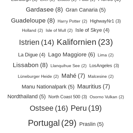
Gardasee
(8)
Gran Canaria
(5)
Guadeloupe
(8)
HighwayNr1
(3)
Harry Potter
(2)
Isle of Skye
(4)
Holland
(2)
Isle of Mull
(2)
Kalifornien
(23)
Istrien
(14)
Lago Maggiore
(6)
La Digue
(4)
Lima
(2)
Lissabon
(8)
LosAngeles
(3)
Llanquihue See
(2)
Mahé
(7)
Lüneburger Heide
(2)
Malcesine
(2)
Mauritius
(7)
Manu Nationalpark
(5)
Nordthailand
(5)
North Coast 500
(3)
Osorno Vulkan
(2)
Peru
(19)
Ostsee
(16)
Portugal
(29)
Praslin
(5)