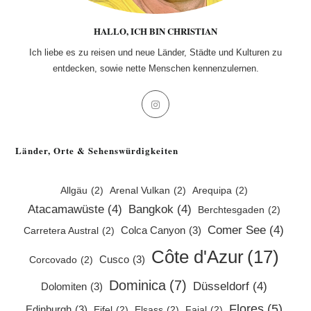
HALLO, ICH BIN CHRISTIAN
Ich liebe es zu reisen und neue Länder, Städte und Kulturen zu
entdecken, sowie nette Menschen kennenzulernen.
Opens
in
a
Länder, Orte & Sehenswürdigkeiten
new
tab
Allgäu
(2)
Arenal Vulkan
(2)
Arequipa
(2)
Atacamawüste
(4)
Bangkok
(4)
Berchtesgaden
(2)
Comer See
(4)
Colca Canyon
(3)
Carretera Austral
(2)
Côte d'Azur
(17)
Cusco
(3)
Corcovado
(2)
Dominica
(7)
Düsseldorf
(4)
Dolomiten
(3)
Flores
(5)
Edinburgh
(3)
Eifel
(2)
Elsass
(2)
Faial
(2)