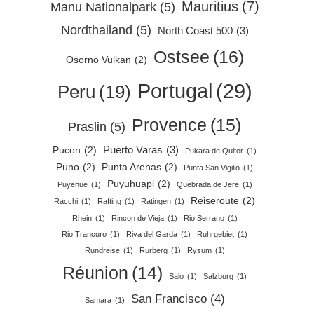
Mauritius
(7)
Manu Nationalpark
(5)
Nordthailand
(5)
North Coast 500
(3)
Ostsee
(16)
Osorno Vulkan
(2)
Portugal
(29)
Peru
(19)
Provence
(15)
Praslin
(5)
Puerto Varas
(3)
Pucon
(2)
Pukara de Quitor
(1)
Puno
(2)
Punta Arenas
(2)
Punta San Vigilio
(1)
Puyuhuapi
(2)
Puyehue
(1)
Quebrada de Jere
(1)
Reiseroute
(2)
Racchi
(1)
Rafting
(1)
Ratingen
(1)
Rhein
(1)
Rincon de Vieja
(1)
Rio Serrano
(1)
Rio Trancuro
(1)
Riva del Garda
(1)
Ruhrgebiet
(1)
Rundreise
(1)
Rurberg
(1)
Rysum
(1)
Réunion
(14)
Salo
(1)
Salzburg
(1)
San Francisco
(4)
Samara
(1)