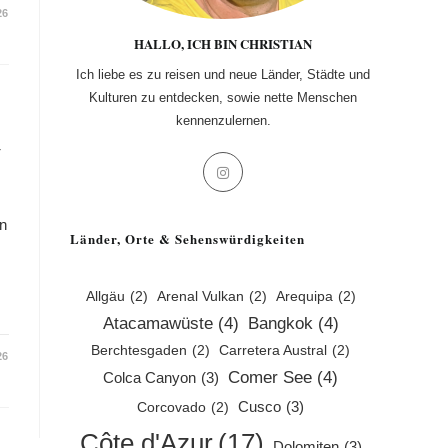
26
HALLO, ICH BIN CHRISTIAN
Ich liebe es zu reisen und neue Länder, Städte und
Kulturen zu entdecken, sowie nette Menschen
kennenzulernen.
u
Opens
in
a
en
Länder, Orte & Sehenswürdigkeiten
new
tab
Allgäu
(2)
Arenal Vulkan
(2)
Arequipa
(2)
Atacamawüste
(4)
Bangkok
(4)
Berchtesgaden
(2)
Carretera Austral
(2)
26
Comer See
(4)
Colca Canyon
(3)
Cusco
(3)
Corcovado
(2)
Côte d'Azur
(17)
Dolomiten
(3)