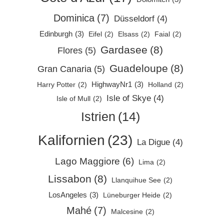
Dominica
(7)
Düsseldorf
(4)
Edinburgh
(3)
Eifel
(2)
Elsass
(2)
Faial
(2)
Gardasee
(8)
Flores
(5)
Guadeloupe
(8)
Gran Canaria
(5)
HighwayNr1
(3)
Harry Potter
(2)
Holland
(2)
Isle of Skye
(4)
Isle of Mull
(2)
Istrien
(14)
Kalifornien
(23)
La Digue
(4)
Lago Maggiore
(6)
Lima
(2)
Lissabon
(8)
Llanquihue See
(2)
LosAngeles
(3)
Lüneburger Heide
(2)
Mahé
(7)
Malcesine
(2)