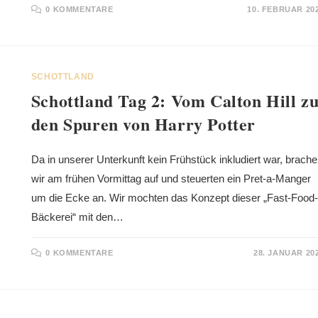
0 KOMMENTARE
10. FEBRUAR 20
SCHOTTLAND
Schottland Tag 2: Vom Calton Hill z
den Spuren von Harry Potter
Da in unserer Unterkunft kein Frühstück inkludiert war, brach
wir am frühen Vormittag auf und steuerten ein Pret-a-Manger
um die Ecke an. Wir mochten das Konzept dieser „Fast-Food-
Bäckerei“ mit den…
0 KOMMENTARE
28. JANUAR 20