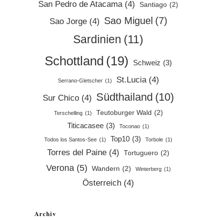
San Pedro de Atacama
(4)
Santiago
(2)
Sao Miguel
(7)
Sao Jorge
(4)
Sardinien
(11)
Schottland
(19)
Schweiz
(3)
St.Lucia
(4)
Serrano-Gletscher
(1)
Südthailand
(10)
Sur Chico
(4)
Teutoburger Wald
(2)
Terschelling
(1)
Titicacasee
(3)
Toconao
(1)
Top10
(3)
Todos los Santos-See
(1)
Torbole
(1)
Torres del Paine
(4)
Tortuguero
(2)
Verona
(5)
Wandern
(2)
Winterberg
(1)
Österreich
(4)
Archiv