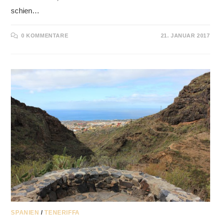
schien…
0 KOMMENTARE
21. JANUAR 2017
SPANIEN
/
TENERIFFA