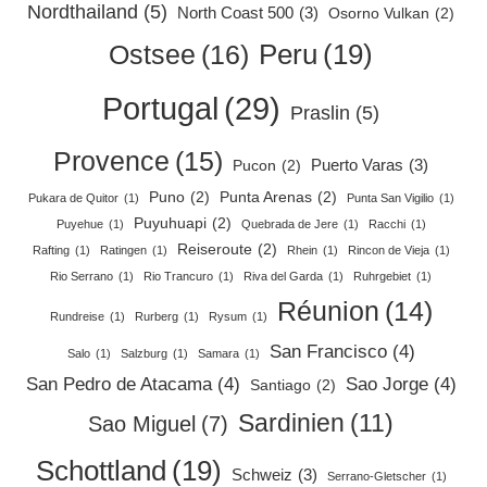
Nordthailand
(5)
North Coast 500
(3)
Osorno Vulkan
(2)
Peru
(19)
Ostsee
(16)
Portugal
(29)
Praslin
(5)
Provence
(15)
Puerto Varas
(3)
Pucon
(2)
Puno
(2)
Punta Arenas
(2)
Pukara de Quitor
(1)
Punta San Vigilio
(1)
Puyuhuapi
(2)
Puyehue
(1)
Quebrada de Jere
(1)
Racchi
(1)
Reiseroute
(2)
Rafting
(1)
Ratingen
(1)
Rhein
(1)
Rincon de Vieja
(1)
Rio Serrano
(1)
Rio Trancuro
(1)
Riva del Garda
(1)
Ruhrgebiet
(1)
Réunion
(14)
Rundreise
(1)
Rurberg
(1)
Rysum
(1)
San Francisco
(4)
Salo
(1)
Salzburg
(1)
Samara
(1)
San Pedro de Atacama
(4)
Sao Jorge
(4)
Santiago
(2)
Sardinien
(11)
Sao Miguel
(7)
Schottland
(19)
Schweiz
(3)
Serrano-Gletscher
(1)