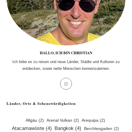
HALLO, ICH BIN CHRISTIAN
Ich liebe es zu reisen und neue Länder, Städte und Kulturen zu
entdecken, sowie nette Menschen kennenzulernen.
Opens
in
a
Länder, Orte & Sehenswürdigkeiten
new
tab
Allgäu
(2)
Arenal Vulkan
(2)
Arequipa
(2)
Atacamawüste
(4)
Bangkok
(4)
Berchtesgaden
(2)