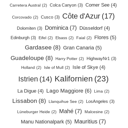
Comer See
(4)
Colca Canyon
(3)
Carretera Austral
(2)
Côte d'Azur
(17)
Cusco
(3)
Corcovado
(2)
Dominica
(7)
Düsseldorf
(4)
Dolomiten
(3)
Flores
(5)
Edinburgh
(3)
Eifel
(2)
Elsass
(2)
Faial
(2)
Gardasee
(8)
Gran Canaria
(5)
Guadeloupe
(8)
HighwayNr1
(3)
Harry Potter
(2)
Isle of Skye
(4)
Holland
(2)
Isle of Mull
(2)
Kalifornien
(23)
Istrien
(14)
Lago Maggiore
(6)
La Digue
(4)
Lima
(2)
Lissabon
(8)
LosAngeles
(3)
Llanquihue See
(2)
Mahé
(7)
Lüneburger Heide
(2)
Malcesine
(2)
Mauritius
(7)
Manu Nationalpark
(5)