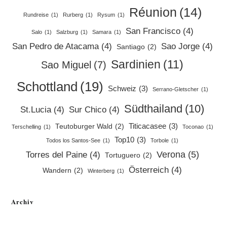
Réunion
(14)
Rundreise
(1)
Rurberg
(1)
Rysum
(1)
San Francisco
(4)
Salo
(1)
Salzburg
(1)
Samara
(1)
San Pedro de Atacama
(4)
Sao Jorge
(4)
Santiago
(2)
Sardinien
(11)
Sao Miguel
(7)
Schottland
(19)
Schweiz
(3)
Serrano-Gletscher
(1)
Südthailand
(10)
St.Lucia
(4)
Sur Chico
(4)
Titicacasee
(3)
Teutoburger Wald
(2)
Terschelling
(1)
Toconao
(1)
Top10
(3)
Todos los Santos-See
(1)
Torbole
(1)
Verona
(5)
Torres del Paine
(4)
Tortuguero
(2)
Österreich
(4)
Wandern
(2)
Winterberg
(1)
Archiv