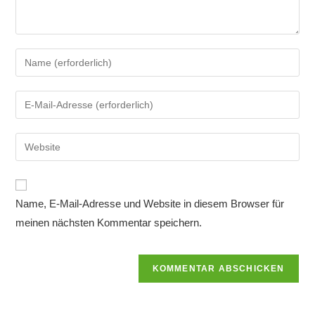
Gib
deinen
Namen
Gib
oder
deine
Benutzernamen
E-
Gib
zum
Mail-
deine
Kommentieren
Adresse
Website-
ein
zum
URL
Name, E-Mail-Adresse und Website in diesem Browser für
Kommentieren
ein
ein
meinen nächsten Kommentar speichern.
(optional)