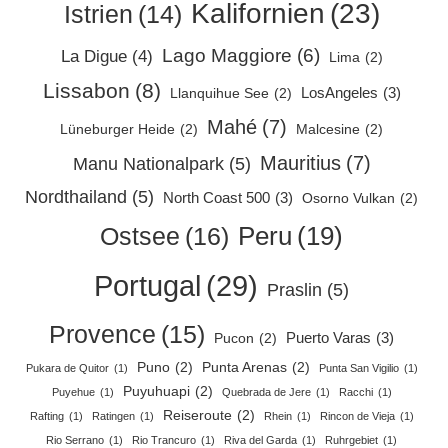
Kalifornien
(23)
Istrien
(14)
Lago Maggiore
(6)
La Digue
(4)
Lima
(2)
Lissabon
(8)
LosAngeles
(3)
Llanquihue See
(2)
Mahé
(7)
Lüneburger Heide
(2)
Malcesine
(2)
Mauritius
(7)
Manu Nationalpark
(5)
Nordthailand
(5)
North Coast 500
(3)
Osorno Vulkan
(2)
Peru
(19)
Ostsee
(16)
Portugal
(29)
Praslin
(5)
Provence
(15)
Puerto Varas
(3)
Pucon
(2)
Puno
(2)
Punta Arenas
(2)
Pukara de Quitor
(1)
Punta San Vigilio
(1)
Puyuhuapi
(2)
Puyehue
(1)
Quebrada de Jere
(1)
Racchi
(1)
Reiseroute
(2)
Rafting
(1)
Ratingen
(1)
Rhein
(1)
Rincon de Vieja
(1)
Rio Serrano
(1)
Rio Trancuro
(1)
Riva del Garda
(1)
Ruhrgebiet
(1)