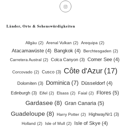
Opens
in
a
Länder, Orte & Sehenswürdigkeiten
new
tab
Allgäu
(2)
Arenal Vulkan
(2)
Arequipa
(2)
Atacamawüste
(4)
Bangkok
(4)
Berchtesgaden
(2)
Comer See
(4)
Colca Canyon
(3)
Carretera Austral
(2)
Côte d'Azur
(17)
Cusco
(3)
Corcovado
(2)
Dominica
(7)
Düsseldorf
(4)
Dolomiten
(3)
Flores
(5)
Edinburgh
(3)
Eifel
(2)
Elsass
(2)
Faial
(2)
Gardasee
(8)
Gran Canaria
(5)
Guadeloupe
(8)
HighwayNr1
(3)
Harry Potter
(2)
Isle of Skye
(4)
Holland
(2)
Isle of Mull
(2)