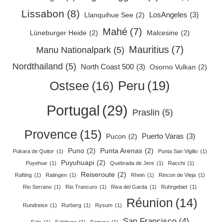
Lissabon
(8)
LosAngeles
(3)
Llanquihue See
(2)
Mahé
(7)
Lüneburger Heide
(2)
Malcesine
(2)
Mauritius
(7)
Manu Nationalpark
(5)
Nordthailand
(5)
North Coast 500
(3)
Osorno Vulkan
(2)
Peru
(19)
Ostsee
(16)
Portugal
(29)
Praslin
(5)
Provence
(15)
Puerto Varas
(3)
Pucon
(2)
Puno
(2)
Punta Arenas
(2)
Pukara de Quitor
(1)
Punta San Vigilio
(1)
Puyuhuapi
(2)
Puyehue
(1)
Quebrada de Jere
(1)
Racchi
(1)
Reiseroute
(2)
Rafting
(1)
Ratingen
(1)
Rhein
(1)
Rincon de Vieja
(1)
Rio Serrano
(1)
Rio Trancuro
(1)
Riva del Garda
(1)
Ruhrgebiet
(1)
Réunion
(14)
Rundreise
(1)
Rurberg
(1)
Rysum
(1)
San Francisco
(4)