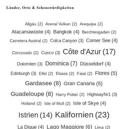
a
Länder, Orte & Sehenswürdigkeiten
new
tab
Allgäu
(2)
Arenal Vulkan
(2)
Arequipa
(2)
Atacamawüste
(4)
Bangkok
(4)
Berchtesgaden
(2)
Comer See
(4)
Colca Canyon
(3)
Carretera Austral
(2)
Côte d'Azur
(17)
Cusco
(3)
Corcovado
(2)
Dominica
(7)
Düsseldorf
(4)
Dolomiten
(3)
Flores
(5)
Edinburgh
(3)
Eifel
(2)
Elsass
(2)
Faial
(2)
Gardasee
(8)
Gran Canaria
(5)
Guadeloupe
(8)
HighwayNr1
(3)
Harry Potter
(2)
Isle of Skye
(4)
Holland
(2)
Isle of Mull
(2)
Kalifornien
(23)
Istrien
(14)
Lago Maggiore
(6)
La Digue
(4)
Lima
(2)