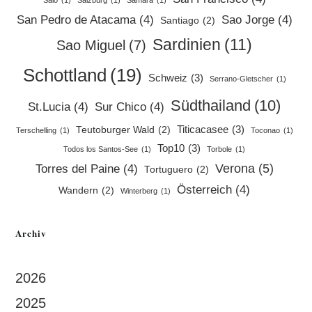
Salo
(1)
Salzburg
(1)
Samara
(1)
San Pedro de Atacama
(4)
Sao Jorge
(4)
Santiago
(2)
Sardinien
(11)
Sao Miguel
(7)
Schottland
(19)
Schweiz
(3)
Serrano-Gletscher
(1)
Südthailand
(10)
St.Lucia
(4)
Sur Chico
(4)
Titicacasee
(3)
Teutoburger Wald
(2)
Terschelling
(1)
Toconao
(1)
Top10
(3)
Todos los Santos-See
(1)
Torbole
(1)
Verona
(5)
Torres del Paine
(4)
Tortuguero
(2)
Österreich
(4)
Wandern
(2)
Winterberg
(1)
Archiv
2026
2025