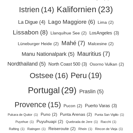
Kalifornien
(23)
Istrien
(14)
Lago Maggiore
(6)
La Digue
(4)
Lima
(2)
Lissabon
(8)
LosAngeles
(3)
Llanquihue See
(2)
Mahé
(7)
Lüneburger Heide
(2)
Malcesine
(2)
Mauritius
(7)
Manu Nationalpark
(5)
Nordthailand
(5)
North Coast 500
(3)
Osorno Vulkan
(2)
Peru
(19)
Ostsee
(16)
Portugal
(29)
Praslin
(5)
Provence
(15)
Puerto Varas
(3)
Pucon
(2)
Puno
(2)
Punta Arenas
(2)
Pukara de Quitor
(1)
Punta San Vigilio
(1)
Puyuhuapi
(2)
Puyehue
(1)
Quebrada de Jere
(1)
Racchi
(1)
Reiseroute
(2)
Rafting
(1)
Ratingen
(1)
Rhein
(1)
Rincon de Vieja
(1)