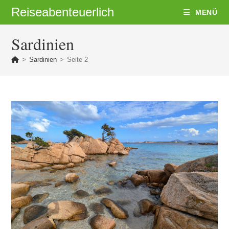
Zum
Reiseabenteuerlich
MENÜ
Inhalt
springen
Sardinien
>
Sardinien
>
Seite 2