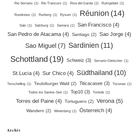
Rio Serrano
(1)
Rio Trancuro
(1)
Riva del Garda
(1)
Ruhrgebiet
(1)
Réunion
(14)
Rundreise
(1)
Rurberg
(1)
Rysum
(1)
San Francisco
(4)
Salo
(1)
Salzburg
(1)
Samara
(1)
San Pedro de Atacama
(4)
Sao Jorge
(4)
Santiago
(2)
Sardinien
(11)
Sao Miguel
(7)
Schottland
(19)
Schweiz
(3)
Serrano-Gletscher
(1)
Südthailand
(10)
St.Lucia
(4)
Sur Chico
(4)
Titicacasee
(3)
Teutoburger Wald
(2)
Terschelling
(1)
Toconao
(1)
Top10
(3)
Todos los Santos-See
(1)
Torbole
(1)
Verona
(5)
Torres del Paine
(4)
Tortuguero
(2)
Österreich
(4)
Wandern
(2)
Winterberg
(1)
Archiv