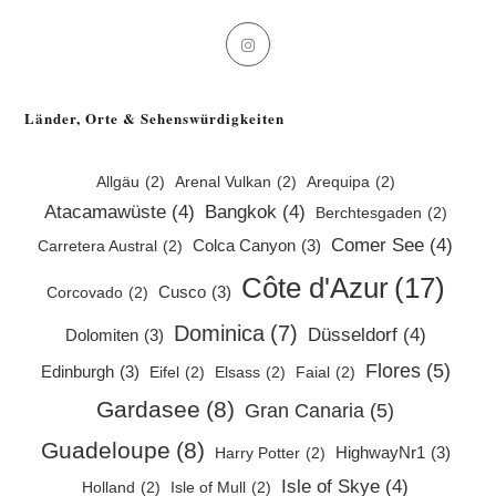
Opens
in
a
Länder, Orte & Sehenswürdigkeiten
new
tab
Allgäu
(2)
Arenal Vulkan
(2)
Arequipa
(2)
Atacamawüste
(4)
Bangkok
(4)
Berchtesgaden
(2)
Comer See
(4)
Colca Canyon
(3)
Carretera Austral
(2)
Côte d'Azur
(17)
Cusco
(3)
Corcovado
(2)
Dominica
(7)
Düsseldorf
(4)
Dolomiten
(3)
Flores
(5)
Edinburgh
(3)
Eifel
(2)
Elsass
(2)
Faial
(2)
Gardasee
(8)
Gran Canaria
(5)
Guadeloupe
(8)
HighwayNr1
(3)
Harry Potter
(2)
Isle of Skye
(4)
Holland
(2)
Isle of Mull
(2)