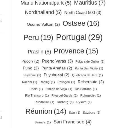
Mauritius
(7)
Manu Nationalpark
(5)
Nordthailand
(5)
North Coast 500
(3)
Ostsee
(16)
19
Osorno Vulkan
(2)
Portugal
(29)
Peru
(19)
Provence
(15)
Praslin
(5)
Puerto Varas
(3)
Pucon
(2)
Pukara de Quitor
(1)
Puno
(2)
Punta Arenas
(2)
Punta San Vigilio
(1)
Puyuhuapi
(2)
Puyehue
(1)
Quebrada de Jere
(1)
Reiseroute
(2)
Racchi
(1)
Rafting
(1)
Ratingen
(1)
Rhein
(1)
Rincon de Vieja
(1)
Rio Serrano
(1)
Rio Trancuro
(1)
Riva del Garda
(1)
Ruhrgebiet
(1)
Rundreise
(1)
Rurberg
(1)
Rysum
(1)
Réunion
(14)
Salo
(1)
Salzburg
(1)
19
San Francisco
(4)
Samara
(1)