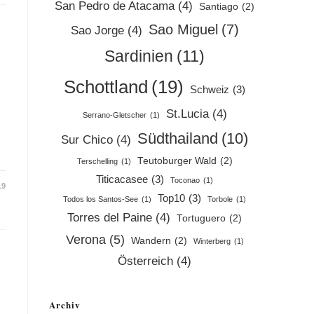
San Pedro de Atacama
(4)
Santiago
(2)
Sao Miguel
(7)
Sao Jorge
(4)
Sardinien
(11)
Schottland
(19)
Schweiz
(3)
St.Lucia
(4)
Serrano-Gletscher
(1)
Südthailand
(10)
Sur Chico
(4)
Teutoburger Wald
(2)
Terschelling
(1)
Titicacasee
(3)
Toconao
(1)
19
Top10
(3)
Todos los Santos-See
(1)
Torbole
(1)
Torres del Paine
(4)
Tortuguero
(2)
Verona
(5)
Wandern
(2)
Winterberg
(1)
Österreich
(4)
Archiv