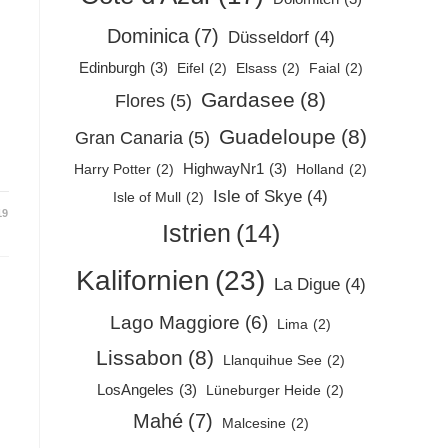
Dominica
(7)
Düsseldorf
(4)
Edinburgh
(3)
Eifel
(2)
Elsass
(2)
Faial
(2)
Gardasee
(8)
Flores
(5)
Guadeloupe
(8)
Gran Canaria
(5)
HighwayNr1
(3)
Harry Potter
(2)
Holland
(2)
Isle of Skye
(4)
Isle of Mull
(2)
19
Istrien
(14)
Kalifornien
(23)
La Digue
(4)
Lago Maggiore
(6)
Lima
(2)
Lissabon
(8)
Llanquihue See
(2)
LosAngeles
(3)
Lüneburger Heide
(2)
Mahé
(7)
Malcesine
(2)