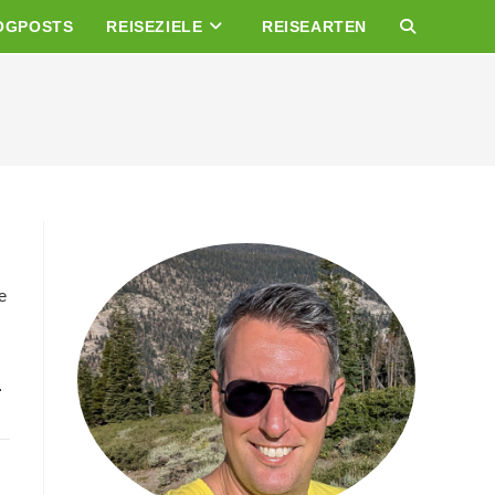
OGPOSTS
REISEZIELE
REISEARTEN
WEBSITE-
SUCHE
UMSCHALTE
e
…