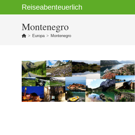
Zum
Reiseabenteuerlich
Inhalt
springen
Montenegro
>
Europa
>
Montenegro