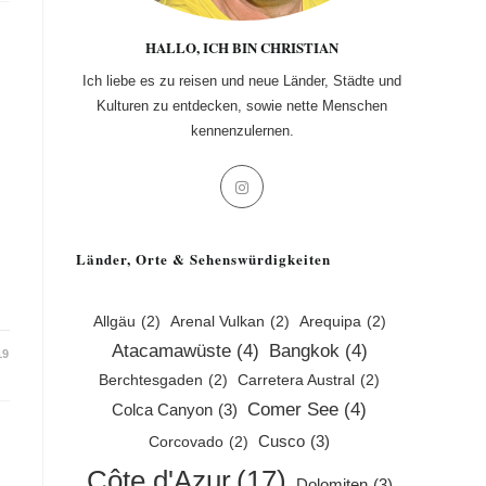
HALLO, ICH BIN CHRISTIAN
Ich liebe es zu reisen und neue Länder, Städte und
Kulturen zu entdecken, sowie nette Menschen
kennenzulernen.
Opens
in
a
Länder, Orte & Sehenswürdigkeiten
new
tab
Allgäu
(2)
Arenal Vulkan
(2)
Arequipa
(2)
Atacamawüste
(4)
Bangkok
(4)
19
Berchtesgaden
(2)
Carretera Austral
(2)
Comer See
(4)
Colca Canyon
(3)
Cusco
(3)
Corcovado
(2)
Côte d'Azur
(17)
Dolomiten
(3)