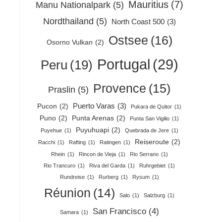
Mauritius
(7)
Manu Nationalpark
(5)
Nordthailand
(5)
North Coast 500
(3)
Ostsee
(16)
Osorno Vulkan
(2)
Portugal
(29)
Peru
(19)
Provence
(15)
Praslin
(5)
Puerto Varas
(3)
Pucon
(2)
Pukara de Quitor
(1)
Puno
(2)
Punta Arenas
(2)
Punta San Vigilio
(1)
Puyuhuapi
(2)
Puyehue
(1)
Quebrada de Jere
(1)
Reiseroute
(2)
Racchi
(1)
Rafting
(1)
Ratingen
(1)
Rhein
(1)
Rincon de Vieja
(1)
Rio Serrano
(1)
Rio Trancuro
(1)
Riva del Garda
(1)
Ruhrgebiet
(1)
Rundreise
(1)
Rurberg
(1)
Rysum
(1)
Réunion
(14)
Salo
(1)
Salzburg
(1)
San Francisco
(4)
Samara
(1)