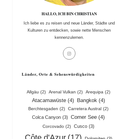
HALLO, ICH BIN CHRISTIAN
Ich liebe es zu reisen und neue Länder, Städte und
Kulturen zu entdecken, sowie nette Menschen
kennenzulernen.
Opens
in
a
Länder, Orte & Sehenswürdigkeiten
new
tab
Allgäu
(2)
Arenal Vulkan
(2)
Arequipa
(2)
Atacamawüste
(4)
Bangkok
(4)
Berchtesgaden
(2)
Carretera Austral
(2)
Comer See
(4)
Colca Canyon
(3)
Cusco
(3)
Corcovado
(2)
Côte d'Azur
(17)
Dolomiten
(3)