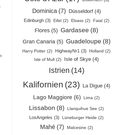
r
Dominica
(7)
Düsseldorf
(4)
Edinburgh
(3)
Eifel
(2)
Elsass
(2)
Faial
(2)
Gardasee
(8)
Flores
(5)
Guadeloupe
(8)
Gran Canaria
(5)
HighwayNr1
(3)
Harry Potter
(2)
Holland
(2)
n
Isle of Skye
(4)
Isle of Mull
(2)
Istrien
(14)
Kalifornien
(23)
La Digue
(4)
Lago Maggiore
(6)
Lima
(2)
Lissabon
(8)
Llanquihue See
(2)
LosAngeles
(3)
Lüneburger Heide
(2)
Mahé
(7)
Malcesine
(2)