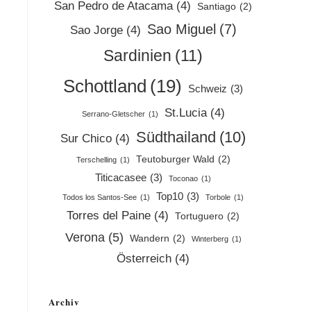
San Pedro de Atacama
(4)
Santiago
(2)
Sao Miguel
(7)
Sao Jorge
(4)
Sardinien
(11)
Schottland
(19)
Schweiz
(3)
St.Lucia
(4)
Serrano-Gletscher
(1)
Südthailand
(10)
Sur Chico
(4)
Teutoburger Wald
(2)
Terschelling
(1)
Titicacasee
(3)
Toconao
(1)
Top10
(3)
Todos los Santos-See
(1)
Torbole
(1)
Torres del Paine
(4)
Tortuguero
(2)
Verona
(5)
Wandern
(2)
Winterberg
(1)
Österreich
(4)
Archiv