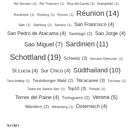
Rio Serrano
(1)
Rio Trancuro
(1)
Riva del Garda
(1)
Ruhrgebiet
(1)
Réunion
(14)
Rundreise
(1)
Rurberg
(1)
Rysum
(1)
San Francisco
(4)
Salo
(1)
Salzburg
(1)
Samara
(1)
San Pedro de Atacama
(4)
Sao Jorge
(4)
Santiago
(2)
Sardinien
(11)
Sao Miguel
(7)
Schottland
(19)
Schweiz
(3)
Serrano-Gletscher
(1)
Südthailand
(10)
St.Lucia
(4)
Sur Chico
(4)
Titicacasee
(3)
Teutoburger Wald
(2)
Terschelling
(1)
Toconao
(1)
Top10
(3)
Todos los Santos-See
(1)
Torbole
(1)
Verona
(5)
Torres del Paine
(4)
Tortuguero
(2)
Österreich
(4)
Wandern
(2)
Winterberg
(1)
Archiv