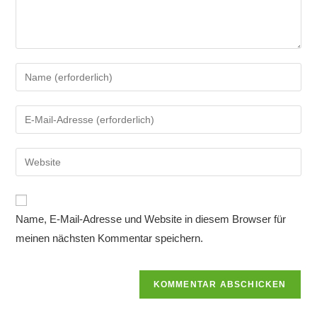
Gib
deinen
Namen
Gib
oder
deine
Benutzernamen
E-
Gib
zum
Mail-
deine
Kommentieren
Adresse
Website-
ein
zum
URL
Name, E-Mail-Adresse und Website in diesem Browser für
Kommentieren
ein
ein
meinen nächsten Kommentar speichern.
(optional)