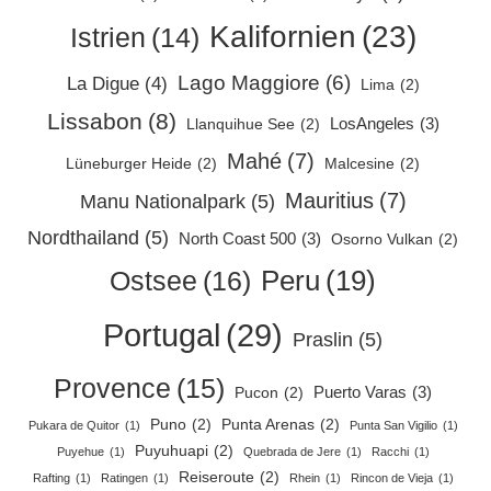
Kalifornien
(23)
Istrien
(14)
Lago Maggiore
(6)
La Digue
(4)
Lima
(2)
Lissabon
(8)
LosAngeles
(3)
Llanquihue See
(2)
Mahé
(7)
Lüneburger Heide
(2)
Malcesine
(2)
Mauritius
(7)
Manu Nationalpark
(5)
Nordthailand
(5)
North Coast 500
(3)
Osorno Vulkan
(2)
Peru
(19)
Ostsee
(16)
Portugal
(29)
Praslin
(5)
Provence
(15)
Puerto Varas
(3)
Pucon
(2)
Puno
(2)
Punta Arenas
(2)
Pukara de Quitor
(1)
Punta San Vigilio
(1)
Puyuhuapi
(2)
Puyehue
(1)
Quebrada de Jere
(1)
Racchi
(1)
Reiseroute
(2)
Rafting
(1)
Ratingen
(1)
Rhein
(1)
Rincon de Vieja
(1)