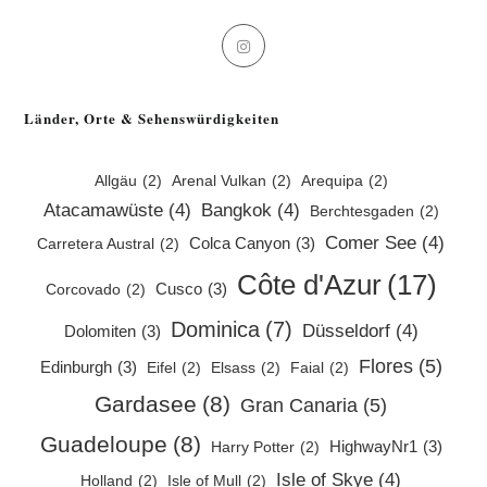
Opens
in
a
Länder, Orte & Sehenswürdigkeiten
new
tab
Allgäu
(2)
Arenal Vulkan
(2)
Arequipa
(2)
Atacamawüste
(4)
Bangkok
(4)
Berchtesgaden
(2)
Comer See
(4)
Colca Canyon
(3)
Carretera Austral
(2)
Côte d'Azur
(17)
Cusco
(3)
Corcovado
(2)
Dominica
(7)
Düsseldorf
(4)
Dolomiten
(3)
Flores
(5)
Edinburgh
(3)
Eifel
(2)
Elsass
(2)
Faial
(2)
Gardasee
(8)
Gran Canaria
(5)
Guadeloupe
(8)
HighwayNr1
(3)
Harry Potter
(2)
Isle of Skye
(4)
Holland
(2)
Isle of Mull
(2)