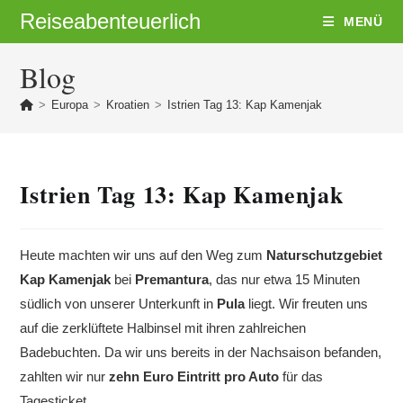
Zum
Reiseabenteuerlich
MENÜ
Inhalt
springen
Blog
>
Europa
>
Kroatien
>
Istrien Tag 13: Kap Kamenjak
Istrien Tag 13: Kap Kamenjak
Heute machten wir uns auf den Weg zum
Naturschutzgebiet
Kap Kamenjak
bei
Premantura
, das nur etwa 15 Minuten
südlich von unserer Unterkunft in
Pula
liegt. Wir freuten uns
auf die zerklüftete Halbinsel mit ihren zahlreichen
Badebuchten. Da wir uns bereits in der Nachsaison befanden,
zahlten wir nur
zehn Euro Eintritt pro Auto
für das
Tagesticket.