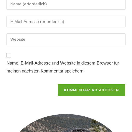
Gib
deinen
Namen
Gib
oder
deine
Benutzernamen
E-
Gib
zum
Mail-
deine
Kommentieren
Adresse
Website-
ein
zum
URL
Name, E-Mail-Adresse und Website in diesem Browser für
Kommentieren
ein
ein
meinen nächsten Kommentar speichern.
(optional)