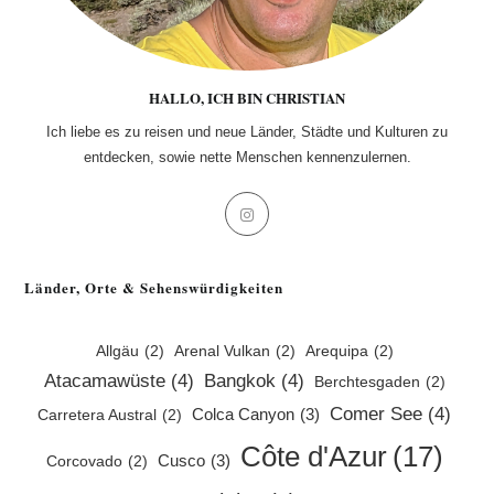
HALLO, ICH BIN CHRISTIAN
Ich liebe es zu reisen und neue Länder, Städte und Kulturen zu
entdecken, sowie nette Menschen kennenzulernen.
Opens
in
a
Länder, Orte & Sehenswürdigkeiten
new
tab
Allgäu
(2)
Arenal Vulkan
(2)
Arequipa
(2)
Atacamawüste
(4)
Bangkok
(4)
Berchtesgaden
(2)
Comer See
(4)
Colca Canyon
(3)
Carretera Austral
(2)
Côte d'Azur
(17)
Cusco
(3)
Corcovado
(2)