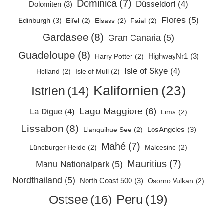
Dominica
(7)
Düsseldorf
(4)
Dolomiten
(3)
Flores
(5)
Edinburgh
(3)
Eifel
(2)
Elsass
(2)
Faial
(2)
Gardasee
(8)
Gran Canaria
(5)
Guadeloupe
(8)
HighwayNr1
(3)
Harry Potter
(2)
Isle of Skye
(4)
Holland
(2)
Isle of Mull
(2)
Kalifornien
(23)
Istrien
(14)
Lago Maggiore
(6)
La Digue
(4)
Lima
(2)
Lissabon
(8)
LosAngeles
(3)
Llanquihue See
(2)
Mahé
(7)
Lüneburger Heide
(2)
Malcesine
(2)
Mauritius
(7)
Manu Nationalpark
(5)
Nordthailand
(5)
North Coast 500
(3)
Osorno Vulkan
(2)
Peru
(19)
Ostsee
(16)