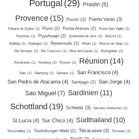
Portugal
(29)
Praslin
(5)
Provence
(15)
Puerto Varas
(3)
Pucon
(2)
Puno
(2)
Punta Arenas
(2)
Pukara de Quitor
(1)
Punta San Vigilio
(1)
Puyuhuapi
(2)
Puyehue
(1)
Quebrada de Jere
(1)
Racchi
(1)
Reiseroute
(2)
Rafting
(1)
Ratingen
(1)
Rhein
(1)
Rincon de Vieja
(1)
Rio Serrano
(1)
Rio Trancuro
(1)
Riva del Garda
(1)
Ruhrgebiet
(1)
Réunion
(14)
Rundreise
(1)
Rurberg
(1)
Rysum
(1)
San Francisco
(4)
Salo
(1)
Salzburg
(1)
Samara
(1)
San Pedro de Atacama
(4)
Sao Jorge
(4)
Santiago
(2)
Sardinien
(11)
Sao Miguel
(7)
Schottland
(19)
Schweiz
(3)
Serrano-Gletscher
(1)
Südthailand
(10)
St.Lucia
(4)
Sur Chico
(4)
Titicacasee
(3)
Teutoburger Wald
(2)
Terschelling
(1)
Toconao
(1)
Top10
(3)