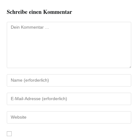
Schreibe einen Kommentar
Kommentar
Gib
deinen
Namen
Gib
oder
deine
Benutzernamen
E-
Gib
zum
Mail-
deine
Kommentieren
Adresse
Website-
ein
zum
URL