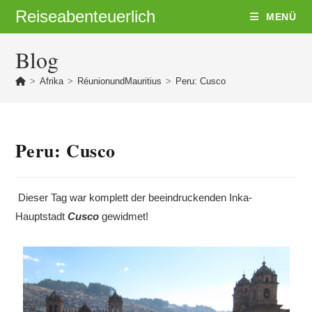
Zum
Reiseabenteuerlich
MENÜ
Inhalt
springen
Blog
>
Afrika
>
RéunionundMauritius
>
Peru: Cusco
Peru: Cusco
Dieser Tag war komplett der beeindruckenden Inka-
Hauptstadt
Cusco
gewidmet!