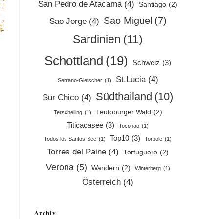
San Pedro de Atacama
(4)
Santiago
(2)
Sao Miguel
(7)
Sao Jorge
(4)
Sardinien
(11)
Schottland
(19)
Schweiz
(3)
St.Lucia
(4)
Serrano-Gletscher
(1)
Südthailand
(10)
Sur Chico
(4)
Teutoburger Wald
(2)
Terschelling
(1)
Titicacasee
(3)
Toconao
(1)
Top10
(3)
Todos los Santos-See
(1)
Torbole
(1)
Torres del Paine
(4)
Tortuguero
(2)
Verona
(5)
Wandern
(2)
Winterberg
(1)
Österreich
(4)
Archiv