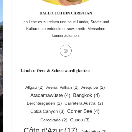
HALLO, ICH BIN CHRISTIAN
Ich liebe es zu reisen und neue Länder, Städte und
Kulturen zu entdecken, sowie nette Menschen
kennenzulernen.
Opens
in
a
Länder, Orte & Sehenswürdigkeiten
new
tab
Allgäu
(2)
Arenal Vulkan
(2)
Arequipa
(2)
Atacamawüste
(4)
Bangkok
(4)
Berchtesgaden
(2)
Carretera Austral
(2)
Comer See
(4)
Colca Canyon
(3)
Cusco
(3)
Corcovado
(2)
Côte d'Azur
(17)
Dolomiten
(3)