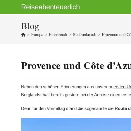
Zum
Reiseabenteuerlich
Inhalt
springen
Blog
>
Europa
>
Frankreich
>
Südfrankreich
>
Provence und Côt
Provence und Côte d’Azu
Neben den schönen Erinnerungen aus unserem
ersten U
Berglandschaft bereits gestern bei der Anreise einen e
Denn für den Vormittag stand die sogenannte die
Route d