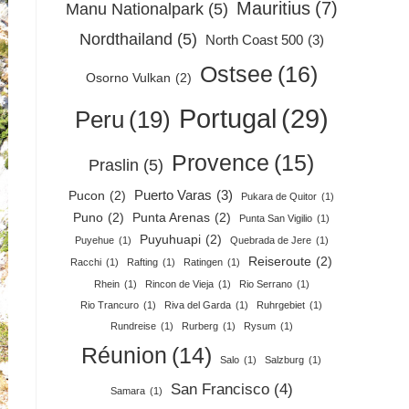
Mauritius
(7)
Manu Nationalpark
(5)
Nordthailand
(5)
North Coast 500
(3)
Ostsee
(16)
Osorno Vulkan
(2)
Portugal
(29)
Peru
(19)
Provence
(15)
Praslin
(5)
Puerto Varas
(3)
Pucon
(2)
Pukara de Quitor
(1)
Puno
(2)
Punta Arenas
(2)
Punta San Vigilio
(1)
Puyuhuapi
(2)
Puyehue
(1)
Quebrada de Jere
(1)
Reiseroute
(2)
Racchi
(1)
Rafting
(1)
Ratingen
(1)
Rhein
(1)
Rincon de Vieja
(1)
Rio Serrano
(1)
Rio Trancuro
(1)
Riva del Garda
(1)
Ruhrgebiet
(1)
Rundreise
(1)
Rurberg
(1)
Rysum
(1)
Réunion
(14)
Salo
(1)
Salzburg
(1)
San Francisco
(4)
Samara
(1)