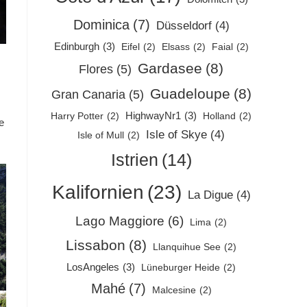
Dominica
(7)
Düsseldorf
(4)
Edinburgh
(3)
Eifel
(2)
Elsass
(2)
Faial
(2)
Gardasee
(8)
Flores
(5)
Guadeloupe
(8)
Gran Canaria
(5)
HighwayNr1
(3)
Harry Potter
(2)
Holland
(2)
e
Isle of Skye
(4)
Isle of Mull
(2)
Istrien
(14)
Kalifornien
(23)
La Digue
(4)
Lago Maggiore
(6)
Lima
(2)
Lissabon
(8)
Llanquihue See
(2)
LosAngeles
(3)
Lüneburger Heide
(2)
Mahé
(7)
Malcesine
(2)