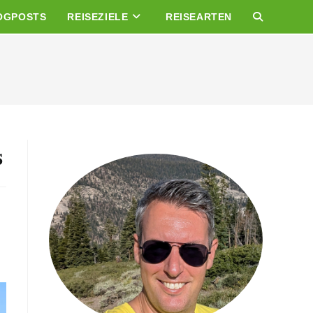
OGPOSTS
REISEZIELE
REISEARTEN
WEBSITE-
SUCHE
UMSCHALTE
s