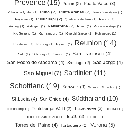
Provence
(15)
Puerto Varas
(3)
Pucon
(2)
Puno
(2)
Punta Arenas
(2)
Pukara de Quitor
(1)
Punta San Vigilio
(1)
Puyuhuapi
(2)
Puyehue
(1)
Quebrada de Jere
(1)
Racchi
(1)
Reiseroute
(2)
Rafting
(1)
Ratingen
(1)
Rhein
(1)
Rincon de Vieja
(1)
Rio Serrano
(1)
Rio Trancuro
(1)
Riva del Garda
(1)
Ruhrgebiet
(1)
Réunion
(14)
Rundreise
(1)
Rurberg
(1)
Rysum
(1)
San Francisco
(4)
Salo
(1)
Salzburg
(1)
Samara
(1)
San Pedro de Atacama
(4)
Sao Jorge
(4)
Santiago
(2)
Sardinien
(11)
Sao Miguel
(7)
Schottland
(19)
Schweiz
(3)
Serrano-Gletscher
(1)
Südthailand
(10)
St.Lucia
(4)
Sur Chico
(4)
Titicacasee
(3)
Teutoburger Wald
(2)
Terschelling
(1)
Toconao
(1)
Top10
(3)
Todos los Santos-See
(1)
Torbole
(1)
Verona
(5)
Torres del Paine
(4)
Tortuguero
(2)