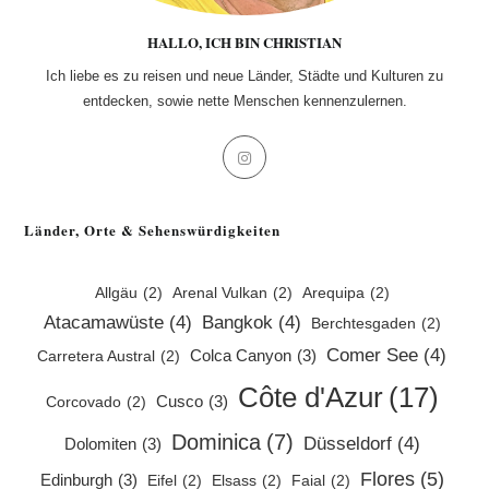
HALLO, ICH BIN CHRISTIAN
Ich liebe es zu reisen und neue Länder, Städte und Kulturen zu
entdecken, sowie nette Menschen kennenzulernen.
Opens
in
a
Länder, Orte & Sehenswürdigkeiten
new
tab
Allgäu
(2)
Arenal Vulkan
(2)
Arequipa
(2)
Atacamawüste
(4)
Bangkok
(4)
Berchtesgaden
(2)
Comer See
(4)
Colca Canyon
(3)
Carretera Austral
(2)
Côte d'Azur
(17)
Cusco
(3)
Corcovado
(2)
Dominica
(7)
Düsseldorf
(4)
Dolomiten
(3)
Flores
(5)
Edinburgh
(3)
Eifel
(2)
Elsass
(2)
Faial
(2)