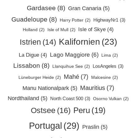
Gardasee
(8)
Gran Canaria
(5)
Guadeloupe
(8)
HighwayNr1
(3)
Harry Potter
(2)
Isle of Skye
(4)
Holland
(2)
Isle of Mull
(2)
Kalifornien
(23)
Istrien
(14)
Lago Maggiore
(6)
La Digue
(4)
Lima
(2)
Lissabon
(8)
LosAngeles
(3)
Llanquihue See
(2)
Mahé
(7)
Lüneburger Heide
(2)
Malcesine
(2)
Mauritius
(7)
Manu Nationalpark
(5)
Nordthailand
(5)
North Coast 500
(3)
Osorno Vulkan
(2)
Peru
(19)
Ostsee
(16)
Portugal
(29)
Praslin
(5)