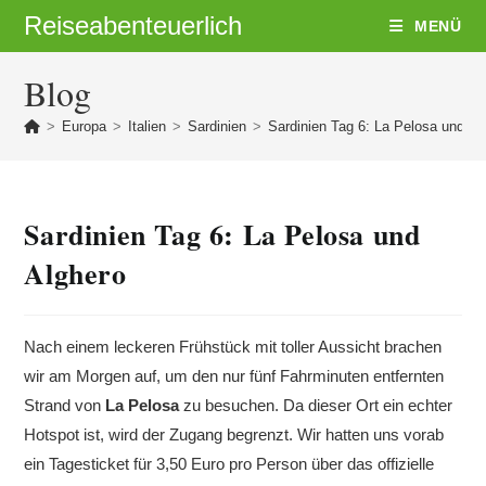
Zum
Reiseabenteuerlich
MENÜ
Inhalt
springen
Blog
>
Europa
>
Italien
>
Sardinien
>
Sardinien Tag 6: La Pelosa und Al
Sardinien Tag 6: La Pelosa und
Alghero
Nach einem leckeren Frühstück mit toller Aussicht brachen
wir am Morgen auf, um den nur fünf Fahrminuten entfernten
Strand von
La Pelosa
zu besuchen. Da dieser Ort ein echter
Hotspot ist, wird der Zugang begrenzt. Wir hatten uns vorab
ein Tagesticket für 3,50 Euro pro Person über das offizielle