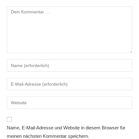
Kommentar
Gib
deinen
Namen
Gib
oder
deine
Benutzernamen
E-
Gib
zum
Mail-
deine
Kommentieren
Adresse
Website-
ein
zum
URL
Name, E-Mail-Adresse und Website in diesem Browser für
Kommentieren
ein
ein
meinen nächsten Kommentar speichern.
(optional)