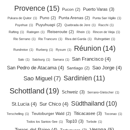
Provence
(15)
Puerto Varas
(3)
Pucon
(2)
Puno
(2)
Punta Arenas
(2)
Pukara de Quitor
(1)
Punta San Vigilio
(1)
Puyuhuapi
(2)
Puyehue
(1)
Quebrada de Jere
(1)
Racchi
(1)
Reiseroute
(2)
Rafting
(1)
Ratingen
(1)
Rhein
(1)
Rincon de Vieja
(1)
Rio Serrano
(1)
Rio Trancuro
(1)
Riva del Garda
(1)
Ruhrgebiet
(1)
Réunion
(14)
Rundreise
(1)
Rurberg
(1)
Rysum
(1)
San Francisco
(4)
Salo
(1)
Salzburg
(1)
Samara
(1)
San Pedro de Atacama
(4)
Sao Jorge
(4)
Santiago
(2)
Sardinien
(11)
Sao Miguel
(7)
Schottland
(19)
Schweiz
(3)
Serrano-Gletscher
(1)
Südthailand
(10)
St.Lucia
(4)
Sur Chico
(4)
Titicacasee
(3)
Teutoburger Wald
(2)
Terschelling
(1)
Toconao
(1)
Top10
(3)
Todos los Santos-See
(1)
Torbole
(1)
Verona
(5)
Torres del Paine
(4)