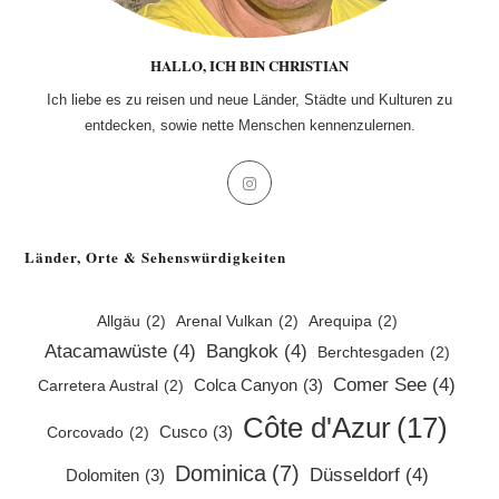
HALLO, ICH BIN CHRISTIAN
Ich liebe es zu reisen und neue Länder, Städte und Kulturen zu
entdecken, sowie nette Menschen kennenzulernen.
Opens
in
a
Länder, Orte & Sehenswürdigkeiten
new
tab
Allgäu
(2)
Arenal Vulkan
(2)
Arequipa
(2)
Atacamawüste
(4)
Bangkok
(4)
Berchtesgaden
(2)
Comer See
(4)
Colca Canyon
(3)
Carretera Austral
(2)
Côte d'Azur
(17)
Cusco
(3)
Corcovado
(2)
Dominica
(7)
Düsseldorf
(4)
Dolomiten
(3)