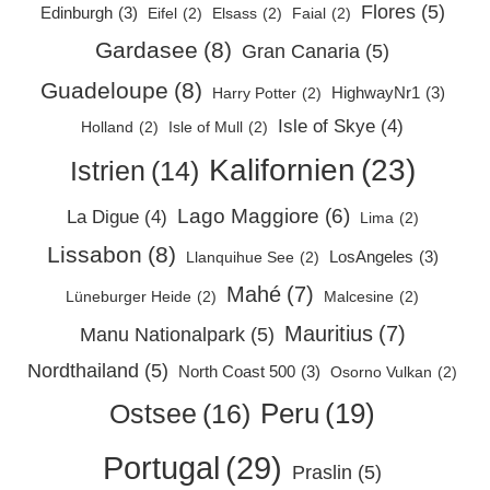
Flores
(5)
Edinburgh
(3)
Eifel
(2)
Elsass
(2)
Faial
(2)
Gardasee
(8)
Gran Canaria
(5)
Guadeloupe
(8)
HighwayNr1
(3)
Harry Potter
(2)
Isle of Skye
(4)
Holland
(2)
Isle of Mull
(2)
Kalifornien
(23)
Istrien
(14)
Lago Maggiore
(6)
La Digue
(4)
Lima
(2)
Lissabon
(8)
LosAngeles
(3)
Llanquihue See
(2)
Mahé
(7)
Lüneburger Heide
(2)
Malcesine
(2)
Mauritius
(7)
Manu Nationalpark
(5)
Nordthailand
(5)
North Coast 500
(3)
Osorno Vulkan
(2)
Peru
(19)
Ostsee
(16)
Portugal
(29)
Praslin
(5)