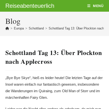
Zum
Reiseabenteuerlich
MENÜ
Inhalt
springen
Blog
>
Europa
>
Schottland
>
Schottland Tag 13: Über Plockton nach Ap
Schottland Tag 13: Über Plockton
nach Applecross
„Bye Bye Skye“, hieß es leider heute! Die letzten Tage auf der
Insel waren einfach nur fantastisch gewesen, insbesondere
die Wanderungen im Quiraing, zum Old Man of Storr und im
märchenhaften Fairy Glen.
Leider war die Nacht alles andere als erholsam, da mich nun