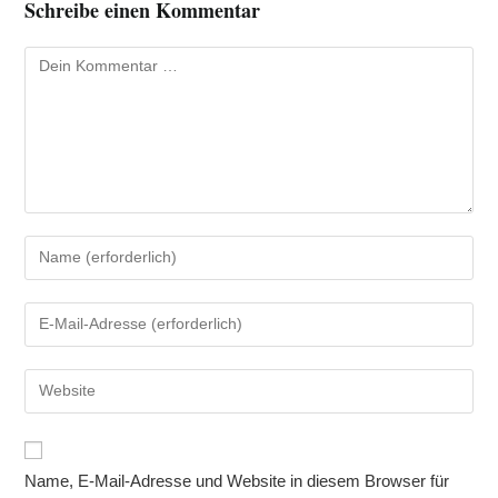
Schreibe einen Kommentar
Kommentar
Gib
deinen
Namen
Gib
oder
deine
Benutzernamen
E-
Gib
zum
Mail-
deine
Kommentieren
Adresse
Website-
ein
zum
URL
Name, E-Mail-Adresse und Website in diesem Browser für
Kommentieren
ein