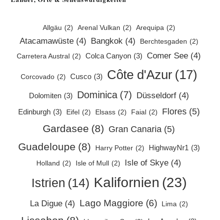
tab
Allgäu
(2)
Arenal Vulkan
(2)
Arequipa
(2)
Atacamawüste
(4)
Bangkok
(4)
Berchtesgaden
(2)
Comer See
(4)
Colca Canyon
(3)
Carretera Austral
(2)
Côte d'Azur
(17)
Cusco
(3)
Corcovado
(2)
Dominica
(7)
Düsseldorf
(4)
Dolomiten
(3)
Flores
(5)
Edinburgh
(3)
Eifel
(2)
Elsass
(2)
Faial
(2)
Gardasee
(8)
Gran Canaria
(5)
Guadeloupe
(8)
HighwayNr1
(3)
Harry Potter
(2)
Isle of Skye
(4)
Holland
(2)
Isle of Mull
(2)
Kalifornien
(23)
Istrien
(14)
Lago Maggiore
(6)
La Digue
(4)
Lima
(2)