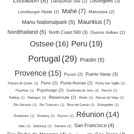
Lissabon
(8)
LosAngeles
(3)
Llanquihue See
(2)
Mahé
(7)
Lüneburger Heide
(2)
Malcesine
(2)
Mauritius
(7)
Manu Nationalpark
(5)
Nordthailand
(5)
North Coast 500
(3)
Osorno Vulkan
(2)
Peru
(19)
Ostsee
(16)
Portugal
(29)
Praslin
(5)
Provence
(15)
Puerto Varas
(3)
Pucon
(2)
Puno
(2)
Punta Arenas
(2)
Pukara de Quitor
(1)
Punta San Vigilio
(1)
Puyuhuapi
(2)
Puyehue
(1)
Quebrada de Jere
(1)
Racchi
(1)
Reiseroute
(2)
Rafting
(1)
Ratingen
(1)
Rhein
(1)
Rincon de Vieja
(1)
Rio Serrano
(1)
Rio Trancuro
(1)
Riva del Garda
(1)
Ruhrgebiet
(1)
Réunion
(14)
Rundreise
(1)
Rurberg
(1)
Rysum
(1)
San Francisco
(4)
Salo
(1)
Salzburg
(1)
Samara
(1)