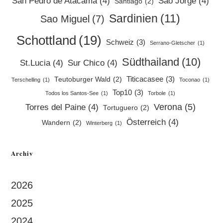
San Pedro de Atacama
(4)
Sao Jorge
(4)
Santiago
(2)
Sardinien
(11)
Sao Miguel
(7)
Schottland
(19)
Schweiz
(3)
Serrano-Gletscher
(1)
Südthailand
(10)
St.Lucia
(4)
Sur Chico
(4)
Titicacasee
(3)
Teutoburger Wald
(2)
Terschelling
(1)
Toconao
(1)
Top10
(3)
Todos los Santos-See
(1)
Torbole
(1)
Verona
(5)
Torres del Paine
(4)
Tortuguero
(2)
Österreich
(4)
Wandern
(2)
Winterberg
(1)
Archiv
2026
2025
2024