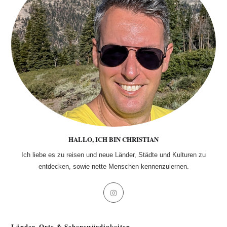
HALLO, ICH BIN CHRISTIAN
Ich liebe es zu reisen und neue Länder, Städte und Kulturen zu
entdecken, sowie nette Menschen kennenzulernen.
Opens
in
a
Länder, Orte & Sehenswürdigkeiten
new