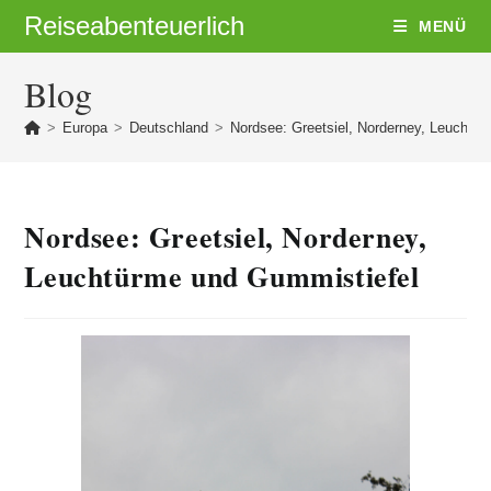
Zum
Reiseabenteuerlich
MENÜ
Inhalt
springen
Blog
>
Europa
>
Deutschland
>
Nordsee: Greetsiel, Norderney, Leuchtü
Nordsee: Greetsiel, Norderney,
Leuchtürme und Gummistiefel