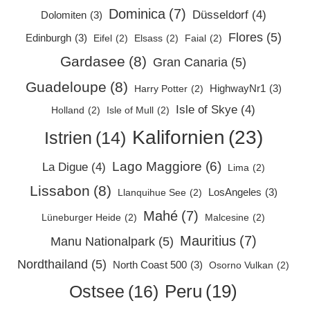
Dominica
(7)
Düsseldorf
(4)
Dolomiten
(3)
Flores
(5)
Edinburgh
(3)
Eifel
(2)
Elsass
(2)
Faial
(2)
Gardasee
(8)
Gran Canaria
(5)
Guadeloupe
(8)
HighwayNr1
(3)
Harry Potter
(2)
Isle of Skye
(4)
Holland
(2)
Isle of Mull
(2)
Kalifornien
(23)
Istrien
(14)
Lago Maggiore
(6)
La Digue
(4)
Lima
(2)
Lissabon
(8)
LosAngeles
(3)
Llanquihue See
(2)
Mahé
(7)
Lüneburger Heide
(2)
Malcesine
(2)
Mauritius
(7)
Manu Nationalpark
(5)
Nordthailand
(5)
North Coast 500
(3)
Osorno Vulkan
(2)
Peru
(19)
Ostsee
(16)