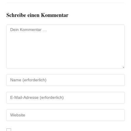
Schreibe einen Kommentar
Kommentar
Gib
deinen
Namen
Gib
oder
deine
Benutzernamen
E-
Gib
zum
Mail-
deine
Kommentieren
Adresse
Website-
ein