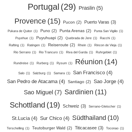
Portugal
(29)
Praslin
(5)
Provence
(15)
Puerto Varas
(3)
Pucon
(2)
Puno
(2)
Punta Arenas
(2)
Pukara de Quitor
(1)
Punta San Vigilio
(1)
Puyuhuapi
(2)
Puyehue
(1)
Quebrada de Jere
(1)
Racchi
(1)
Reiseroute
(2)
Rafting
(1)
Ratingen
(1)
Rhein
(1)
Rincon de Vieja
(1)
Rio Serrano
(1)
Rio Trancuro
(1)
Riva del Garda
(1)
Ruhrgebiet
(1)
Réunion
(14)
Rundreise
(1)
Rurberg
(1)
Rysum
(1)
San Francisco
(4)
Salo
(1)
Salzburg
(1)
Samara
(1)
San Pedro de Atacama
(4)
Sao Jorge
(4)
Santiago
(2)
Sardinien
(11)
Sao Miguel
(7)
Schottland
(19)
Schweiz
(3)
Serrano-Gletscher
(1)
Südthailand
(10)
St.Lucia
(4)
Sur Chico
(4)
Titicacasee
(3)
Teutoburger Wald
(2)
Terschelling
(1)
Toconao
(1)