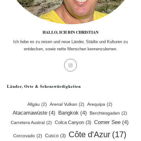
HALLO, ICH BIN CHRISTIAN
Ich liebe es zu reisen und neue Länder, Städte und Kulturen zu
entdecken, sowie nette Menschen kennenzulernen.
Opens
in
a
Länder, Orte & Sehenswürdigkeiten
new
tab
Allgäu
(2)
Arenal Vulkan
(2)
Arequipa
(2)
Atacamawüste
(4)
Bangkok
(4)
Berchtesgaden
(2)
Comer See
(4)
Colca Canyon
(3)
Carretera Austral
(2)
Côte d'Azur
(17)
Cusco
(3)
Corcovado
(2)