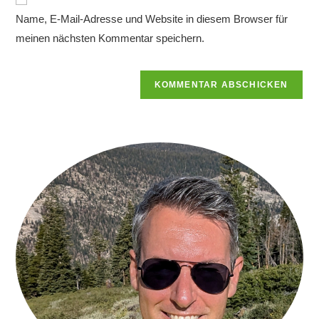
zum
URL
Name, E-Mail-Adresse und Website in diesem Browser für
Kommentieren
ein
ein
meinen nächsten Kommentar speichern.
(optional)