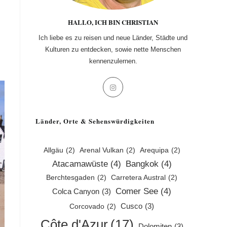
HALLO, ICH BIN CHRISTIAN
Ich liebe es zu reisen und neue Länder, Städte und
Kulturen zu entdecken, sowie nette Menschen
kennenzulernen.
Opens
in
a
Länder, Orte & Sehenswürdigkeiten
new
tab
Allgäu
(2)
Arenal Vulkan
(2)
Arequipa
(2)
Atacamawüste
(4)
Bangkok
(4)
Berchtesgaden
(2)
Carretera Austral
(2)
Comer See
(4)
Colca Canyon
(3)
Cusco
(3)
Corcovado
(2)
Côte d'Azur
(17)
Dolomiten
(3)