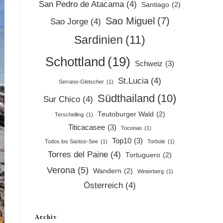
San Pedro de Atacama
(4)
Santiago
(2)
Sao Miguel
(7)
Sao Jorge
(4)
Sardinien
(11)
Schottland
(19)
Schweiz
(3)
St.Lucia
(4)
Serrano-Gletscher
(1)
Südthailand
(10)
Sur Chico
(4)
Teutoburger Wald
(2)
Terschelling
(1)
Titicacasee
(3)
Toconao
(1)
Top10
(3)
Todos los Santos-See
(1)
Torbole
(1)
Torres del Paine
(4)
Tortuguero
(2)
Verona
(5)
Wandern
(2)
Winterberg
(1)
Österreich
(4)
Archiv