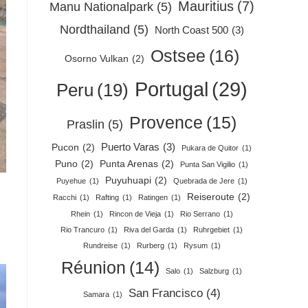
Mauritius
(7)
Manu Nationalpark
(5)
Nordthailand
(5)
North Coast 500
(3)
Ostsee
(16)
Osorno Vulkan
(2)
Portugal
(29)
Peru
(19)
Provence
(15)
Praslin
(5)
Puerto Varas
(3)
Pucon
(2)
Pukara de Quitor
(1)
Puno
(2)
Punta Arenas
(2)
Punta San Vigilio
(1)
Puyuhuapi
(2)
Puyehue
(1)
Quebrada de Jere
(1)
Reiseroute
(2)
Racchi
(1)
Rafting
(1)
Ratingen
(1)
Rhein
(1)
Rincon de Vieja
(1)
Rio Serrano
(1)
Rio Trancuro
(1)
Riva del Garda
(1)
Ruhrgebiet
(1)
Rundreise
(1)
Rurberg
(1)
Rysum
(1)
Réunion
(14)
Salo
(1)
Salzburg
(1)
San Francisco
(4)
Samara
(1)