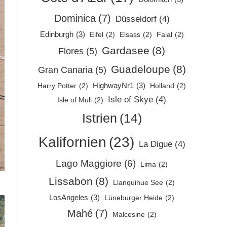
Dominica
(7)
Düsseldorf
(4)
Edinburgh
(3)
Eifel
(2)
Elsass
(2)
Faial
(2)
Gardasee
(8)
Flores
(5)
Guadeloupe
(8)
Gran Canaria
(5)
HighwayNr1
(3)
Harry Potter
(2)
Holland
(2)
Isle of Skye
(4)
Isle of Mull
(2)
Istrien
(14)
Kalifornien
(23)
La Digue
(4)
Lago Maggiore
(6)
Lima
(2)
Lissabon
(8)
Llanquihue See
(2)
LosAngeles
(3)
Lüneburger Heide
(2)
Mahé
(7)
Malcesine
(2)