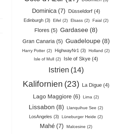
Dominica
(7)
Düsseldorf
(4)
Edinburgh
(3)
Eifel
(2)
Elsass
(2)
Faial
(2)
Gardasee
(8)
Flores
(5)
Guadeloupe
(8)
Gran Canaria
(5)
HighwayNr1
(3)
Harry Potter
(2)
Holland
(2)
Isle of Skye
(4)
Isle of Mull
(2)
Istrien
(14)
Kalifornien
(23)
La Digue
(4)
Lago Maggiore
(6)
Lima
(2)
Lissabon
(8)
Llanquihue See
(2)
LosAngeles
(3)
Lüneburger Heide
(2)
Mahé
(7)
Malcesine
(2)