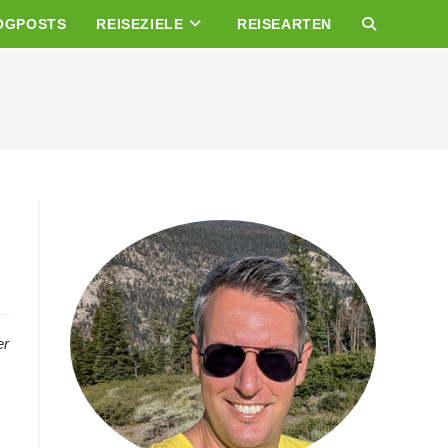
OGPOSTS
REISEZIELE
REISEARTEN
WEBSITE-
SUCHE
UMSCHALTE
er