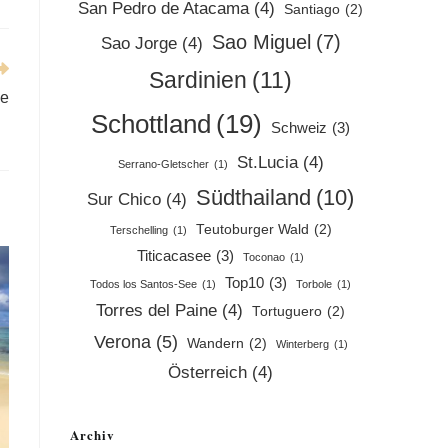
San Pedro de Atacama
(4)
Santiago
(2)
Sao Miguel
(7)
Sao Jorge
(4)
Sardinien
(11)
ue
Schottland
(19)
Schweiz
(3)
St.Lucia
(4)
Serrano-Gletscher
(1)
Südthailand
(10)
Sur Chico
(4)
Teutoburger Wald
(2)
Terschelling
(1)
Titicacasee
(3)
Toconao
(1)
Top10
(3)
Todos los Santos-See
(1)
Torbole
(1)
Torres del Paine
(4)
Tortuguero
(2)
Verona
(5)
Wandern
(2)
Winterberg
(1)
Österreich
(4)
Archiv