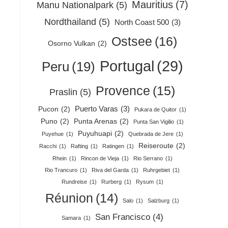
Mauritius
(7)
Manu Nationalpark
(5)
Nordthailand
(5)
North Coast 500
(3)
Ostsee
(16)
Osorno Vulkan
(2)
Portugal
(29)
Peru
(19)
Provence
(15)
Praslin
(5)
Puerto Varas
(3)
Pucon
(2)
Pukara de Quitor
(1)
Puno
(2)
Punta Arenas
(2)
Punta San Vigilio
(1)
Puyuhuapi
(2)
Puyehue
(1)
Quebrada de Jere
(1)
Reiseroute
(2)
Racchi
(1)
Rafting
(1)
Ratingen
(1)
Rhein
(1)
Rincon de Vieja
(1)
Rio Serrano
(1)
Rio Trancuro
(1)
Riva del Garda
(1)
Ruhrgebiet
(1)
Rundreise
(1)
Rurberg
(1)
Rysum
(1)
Réunion
(14)
Salo
(1)
Salzburg
(1)
San Francisco
(4)
Samara
(1)