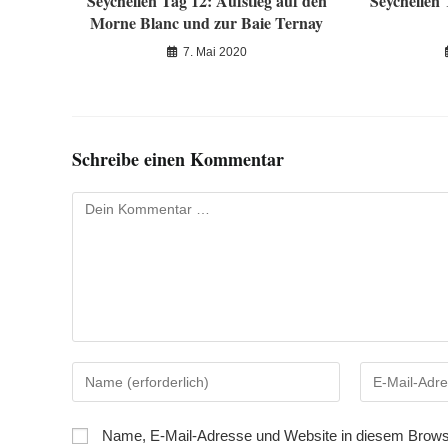
Seychellen Tag 12: Aufstieg auf den
Seychellen
Morne Blanc und zur Baie Ternay
7. Mai 2020
Schreibe einen Kommentar
Kommentar
Gib
Gib
deinen
deine
Namen
E-
Name, E-Mail-Adresse und Website in diesem Brows