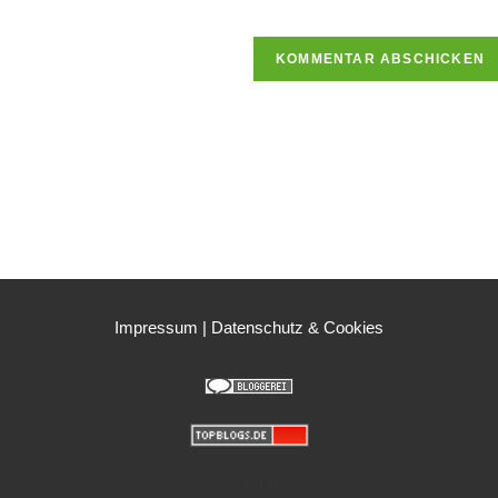
URL
ein
(optional)
n
Impressum
|
Datenschutz & Cookies
Mastodon