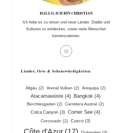
HALLO, ICH BIN CHRISTIAN
Ich liebe es zu reisen und neue Länder, Städte und
Kulturen zu entdecken, sowie nette Menschen
kennenzulernen.
Opens
in
a
Länder, Orte & Sehenswürdigkeiten
new
tab
Allgäu
(2)
Arenal Vulkan
(2)
Arequipa
(2)
Atacamawüste
(4)
Bangkok
(4)
Berchtesgaden
(2)
Carretera Austral
(2)
Comer See
(4)
Colca Canyon
(3)
Cusco
(3)
Corcovado
(2)
Côte d'Azur
(17)
Dolomiten
(3)