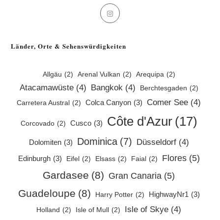
Opens
in
a
Länder, Orte & Sehenswürdigkeiten
new
tab
Allgäu
(2)
Arenal Vulkan
(2)
Arequipa
(2)
Atacamawüste
(4)
Bangkok
(4)
Berchtesgaden
(2)
Comer See
(4)
Colca Canyon
(3)
Carretera Austral
(2)
Côte d'Azur
(17)
Cusco
(3)
Corcovado
(2)
Dominica
(7)
Düsseldorf
(4)
Dolomiten
(3)
Flores
(5)
Edinburgh
(3)
Eifel
(2)
Elsass
(2)
Faial
(2)
Gardasee
(8)
Gran Canaria
(5)
Guadeloupe
(8)
HighwayNr1
(3)
Harry Potter
(2)
Isle of Skye
(4)
Holland
(2)
Isle of Mull
(2)