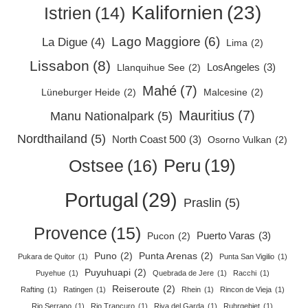
Kalifornien
(23)
Istrien
(14)
Lago Maggiore
(6)
La Digue
(4)
Lima
(2)
Lissabon
(8)
LosAngeles
(3)
Llanquihue See
(2)
Mahé
(7)
Lüneburger Heide
(2)
Malcesine
(2)
Mauritius
(7)
Manu Nationalpark
(5)
Nordthailand
(5)
North Coast 500
(3)
Osorno Vulkan
(2)
Peru
(19)
Ostsee
(16)
Portugal
(29)
Praslin
(5)
Provence
(15)
Puerto Varas
(3)
Pucon
(2)
Puno
(2)
Punta Arenas
(2)
Pukara de Quitor
(1)
Punta San Vigilio
(1)
Puyuhuapi
(2)
Puyehue
(1)
Quebrada de Jere
(1)
Racchi
(1)
Reiseroute
(2)
Rafting
(1)
Ratingen
(1)
Rhein
(1)
Rincon de Vieja
(1)
Rio Serrano
(1)
Rio Trancuro
(1)
Riva del Garda
(1)
Ruhrgebiet
(1)