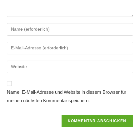
Gib
deinen
Namen
Gib
oder
deine
Benutzernamen
E-
Gib
zum
Mail-
deine
Kommentieren
Adresse
Website-
ein
zum
URL
Name, E-Mail-Adresse und Website in diesem Browser für
Kommentieren
ein
ein
meinen nächsten Kommentar speichern.
(optional)