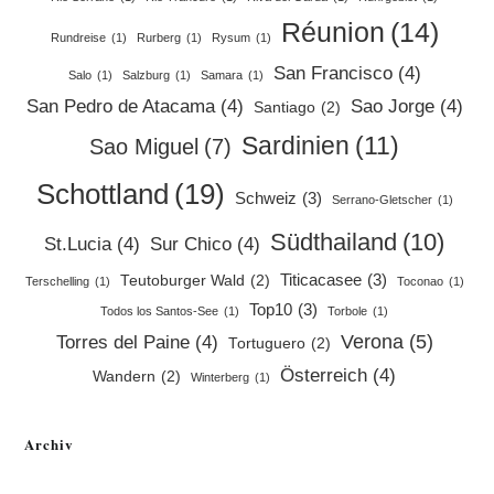
Réunion
(14)
Rundreise
(1)
Rurberg
(1)
Rysum
(1)
San Francisco
(4)
Salo
(1)
Salzburg
(1)
Samara
(1)
San Pedro de Atacama
(4)
Sao Jorge
(4)
Santiago
(2)
Sardinien
(11)
Sao Miguel
(7)
Schottland
(19)
Schweiz
(3)
Serrano-Gletscher
(1)
Südthailand
(10)
St.Lucia
(4)
Sur Chico
(4)
Titicacasee
(3)
Teutoburger Wald
(2)
Terschelling
(1)
Toconao
(1)
Top10
(3)
Todos los Santos-See
(1)
Torbole
(1)
Verona
(5)
Torres del Paine
(4)
Tortuguero
(2)
Österreich
(4)
Wandern
(2)
Winterberg
(1)
Archiv