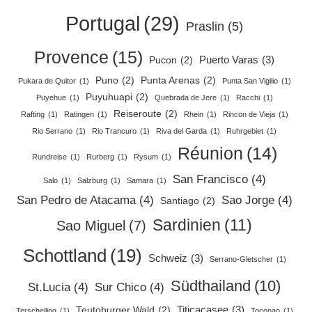
Portugal
(29)
Praslin
(5)
Provence
(15)
Puerto Varas
(3)
Pucon
(2)
Puno
(2)
Punta Arenas
(2)
Pukara de Quitor
(1)
Punta San Vigilio
(1)
Puyuhuapi
(2)
Puyehue
(1)
Quebrada de Jere
(1)
Racchi
(1)
Reiseroute
(2)
Rafting
(1)
Ratingen
(1)
Rhein
(1)
Rincon de Vieja
(1)
Rio Serrano
(1)
Rio Trancuro
(1)
Riva del Garda
(1)
Ruhrgebiet
(1)
Réunion
(14)
Rundreise
(1)
Rurberg
(1)
Rysum
(1)
San Francisco
(4)
Salo
(1)
Salzburg
(1)
Samara
(1)
San Pedro de Atacama
(4)
Sao Jorge
(4)
Santiago
(2)
Sardinien
(11)
Sao Miguel
(7)
Schottland
(19)
Schweiz
(3)
Serrano-Gletscher
(1)
Südthailand
(10)
St.Lucia
(4)
Sur Chico
(4)
Titicacasee
(3)
Teutoburger Wald
(2)
Terschelling
(1)
Toconao
(1)