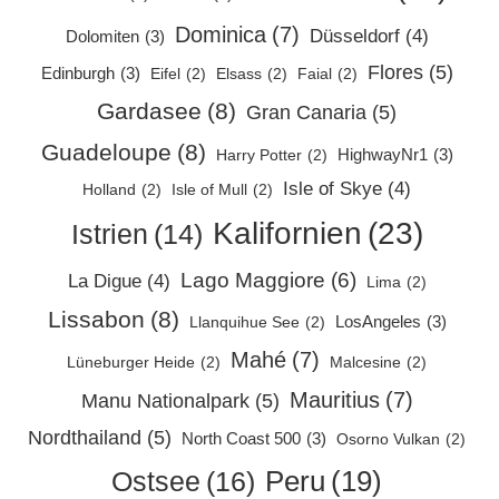
Dominica
(7)
Düsseldorf
(4)
Dolomiten
(3)
Flores
(5)
Edinburgh
(3)
Eifel
(2)
Elsass
(2)
Faial
(2)
Gardasee
(8)
Gran Canaria
(5)
Guadeloupe
(8)
HighwayNr1
(3)
Harry Potter
(2)
Isle of Skye
(4)
Holland
(2)
Isle of Mull
(2)
Kalifornien
(23)
Istrien
(14)
Lago Maggiore
(6)
La Digue
(4)
Lima
(2)
Lissabon
(8)
LosAngeles
(3)
Llanquihue See
(2)
Mahé
(7)
Lüneburger Heide
(2)
Malcesine
(2)
Mauritius
(7)
Manu Nationalpark
(5)
Nordthailand
(5)
North Coast 500
(3)
Osorno Vulkan
(2)
Peru
(19)
Ostsee
(16)