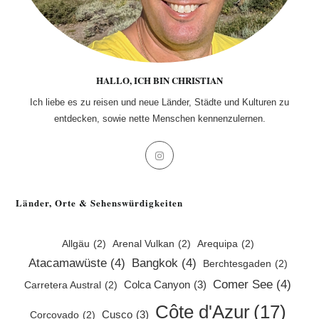
HALLO, ICH BIN CHRISTIAN
Ich liebe es zu reisen und neue Länder, Städte und Kulturen zu
entdecken, sowie nette Menschen kennenzulernen.
Opens
in
a
Länder, Orte & Sehenswürdigkeiten
new
tab
Allgäu
(2)
Arenal Vulkan
(2)
Arequipa
(2)
Atacamawüste
(4)
Bangkok
(4)
Berchtesgaden
(2)
Comer See
(4)
Colca Canyon
(3)
Carretera Austral
(2)
Côte d'Azur
(17)
Cusco
(3)
Corcovado
(2)