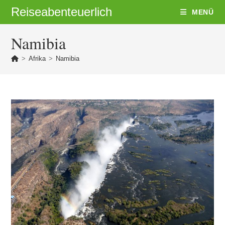
Zum
Reiseabenteuerlich
MENÜ
Inhalt
springen
Namibia
>
Afrika
>
Namibia