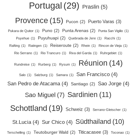
Portugal
(29)
Praslin
(5)
Provence
(15)
Puerto Varas
(3)
Pucon
(2)
Puno
(2)
Punta Arenas
(2)
Pukara de Quitor
(1)
Punta San Vigilio
(1)
Puyuhuapi
(2)
Puyehue
(1)
Quebrada de Jere
(1)
Racchi
(1)
Reiseroute
(2)
Rafting
(1)
Ratingen
(1)
Rhein
(1)
Rincon de Vieja
(1)
Rio Serrano
(1)
Rio Trancuro
(1)
Riva del Garda
(1)
Ruhrgebiet
(1)
Réunion
(14)
Rundreise
(1)
Rurberg
(1)
Rysum
(1)
San Francisco
(4)
Salo
(1)
Salzburg
(1)
Samara
(1)
San Pedro de Atacama
(4)
Sao Jorge
(4)
Santiago
(2)
Sardinien
(11)
Sao Miguel
(7)
Schottland
(19)
Schweiz
(3)
Serrano-Gletscher
(1)
Südthailand
(10)
St.Lucia
(4)
Sur Chico
(4)
Titicacasee
(3)
Teutoburger Wald
(2)
Terschelling
(1)
Toconao
(1)