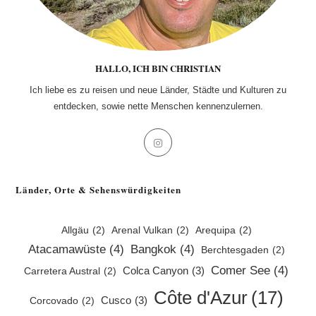
HALLO, ICH BIN CHRISTIAN
Ich liebe es zu reisen und neue Länder, Städte und Kulturen zu
entdecken, sowie nette Menschen kennenzulernen.
Opens
in
a
Länder, Orte & Sehenswürdigkeiten
new
tab
Allgäu
(2)
Arenal Vulkan
(2)
Arequipa
(2)
Atacamawüste
(4)
Bangkok
(4)
Berchtesgaden
(2)
Comer See
(4)
Colca Canyon
(3)
Carretera Austral
(2)
Côte d'Azur
(17)
Cusco
(3)
Corcovado
(2)