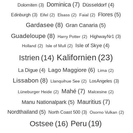
Dominica
(7)
Düsseldorf
(4)
Dolomiten
(3)
Flores
(5)
Edinburgh
(3)
Eifel
(2)
Elsass
(2)
Faial
(2)
Gardasee
(8)
Gran Canaria
(5)
Guadeloupe
(8)
HighwayNr1
(3)
Harry Potter
(2)
Isle of Skye
(4)
Holland
(2)
Isle of Mull
(2)
Kalifornien
(23)
Istrien
(14)
Lago Maggiore
(6)
La Digue
(4)
Lima
(2)
Lissabon
(8)
LosAngeles
(3)
Llanquihue See
(2)
Mahé
(7)
Lüneburger Heide
(2)
Malcesine
(2)
Mauritius
(7)
Manu Nationalpark
(5)
Nordthailand
(5)
North Coast 500
(3)
Osorno Vulkan
(2)
Peru
(19)
Ostsee
(16)